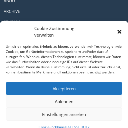
ABOUT
ARCHIVE
STUDIOS
Cookie-Zustimmung
verwalten
PARTNER
Um dir ein optimales Erlebnis zu bieten, verwenden wir Technologien wie
NEWSLETTER
Cookies, um Geräteinformationen zu speichern und/oder darauf
zuzugreifen. Wenn du diesen Technologien zustimmst, können wir Daten
wie das Surfverhalten oder eindeutige IDs auf dieser Website
IMPRINT
verarbeiten. Wenn du deine Zustimmung nicht erteilst oder zurückziehst,
können bestimmte Merkmale und Funktionen beeinträchtigt werden.
DISCLAIMER
PRIVACY POLICY
Akzeptieren
Ablehnen
Einstellungen ansehen
© 2026 MEINBLAU e.V.
Cookie-Richtlinie
DATENSCHUTZ