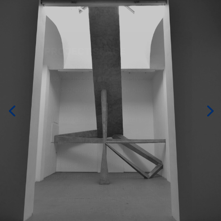
PROJECT SPACE
Der MEINBLAU Projektraum ist ein
Ausstellungsort für diskursive,
interdisziplinäre bildende Kunst.
Er dient als Forum der künstlerischen
Selbstorganisation, der interkulturellen
Vernetzung von freien Kunst- und
Kulturschaffenden und ihrer Präsenz in
der urbanen Öffentlichkeit. Seit seiner
Gründung 1997 auf dem
Brauereigelände des Pfefferbergs im
Prenzlauer Berg Berlin fordert seine
besondere architektonische Situation
einen raum-installativen Dialog mit den
präsentierten Kunstwerken.