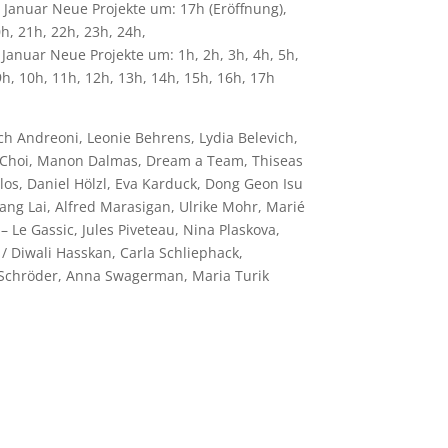
 Januar Neue Projekte um: 17h (Eröffnung),
h, 21h, 22h, 23h, 24h,
 Januar Neue Projekte um: 1h, 2h, 3h, 4h, 5h,
9h, 10h, 11h, 12h, 13h, 14h, 15h, 16h, 17h
ich Andreoni, Leonie Behrens, Lydia Belevich,
 Choi, Manon Dalmas, Dream a Team, Thiseas
los, Daniel Hölzl, Eva Karduck, Dong Geon Isu
iang Lai, Alfred Marasigan, Ulrike Mohr, Marié
 Le Gassic, Jules Piveteau, Nina Plaskova,
/ Diwali Hasskan, Carla Schliephack,
Schröder, Anna Swagerman, Maria Turik