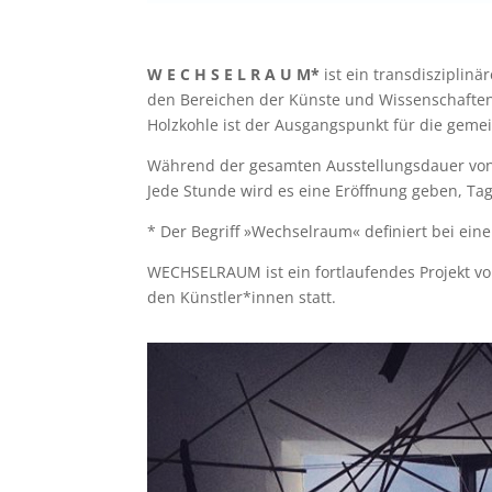
W E C H S E L R A U M*
ist ein transdisziplinä
den Bereichen der Künste und Wissenschaften
Holzkohle ist der Ausgangspunkt für die gem
Während der gesamten Ausstellungsdauer von 
Jede Stunde wird es eine Eröffnung geben, Ta
* Der Begriff »Wechselraum« definiert bei eine
WECHSELRAUM ist ein fortlaufendes Projekt vo
den Künstler*innen statt.