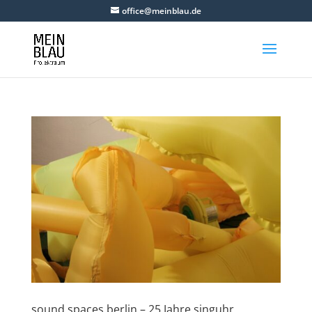
office@meinblau.de
sound spaces berlin – 25 Jahre singuhr