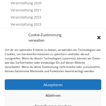
Veranstaltung 2020
Veranstaltung 2021
Veranstaltung 2022
Veranstaltung 2023
Veranstaltung 2024
Cookie-Zustimmung
Veranstaltung 2025
verwalten
Veranstaltung 2026
Um dir ein optimales Erlebnis zu bieten, verwenden wir Technologien wie
Cookies, um Geräteinformationen zu speichern und/oder darauf
Meta
zuzugreifen. Wenn du diesen Technologien zustimmst, können wir Daten
wie das Surfverhalten oder eindeutige IDs auf dieser Website
Log in
verarbeiten. Wenn du deine Zustimmung nicht erteilst oder zurückziehst,
können bestimmte Merkmale und Funktionen beeinträchtigt werden.
Entries feed
Comments feed
Akzeptieren
WordPress.org
Ablehnen
Einstellungen ansehen