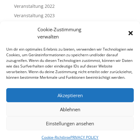
Veranstaltung 2022
Veranstaltung 2023
Veranstaltung 2024
Cookie-Zustimmung
Veranstaltung 2025
verwalten
Veranstaltung 2026
Um dir ein optimales Erlebnis zu bieten, verwenden wir Technologien wie
Cookies, um Geräteinformationen zu speichern und/oder darauf
Meta
zuzugreifen. Wenn du diesen Technologien zustimmst, können wir Daten
wie das Surfverhalten oder eindeutige IDs auf dieser Website
Log in
verarbeiten. Wenn du deine Zustimmung nicht erteilst oder zurückziehst,
können bestimmte Merkmale und Funktionen beeinträchtigt werden.
Entries feed
Comments feed
Akzeptieren
WordPress.org
Ablehnen
Einstellungen ansehen
© 2026 MEINBLAU e.V.
Cookie-Richtlinie
PRIVACY POLICY