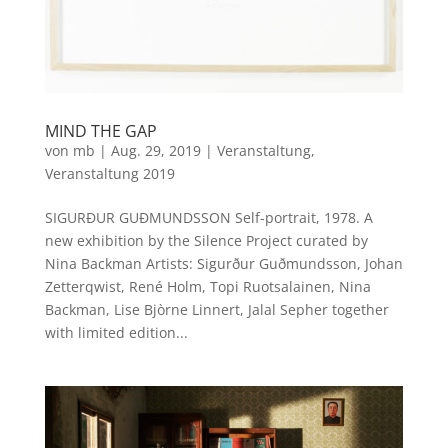
MIND THE GAP
von
mb
|
Aug. 29, 2019
|
Veranstaltung
,
Veranstaltung 2019
SIGURÐUR GUÐMUNDSSON Self-portrait, 1978. A
new exhibition by the Silence Project curated by
Nina Backman Artists: Sigurður Guðmundsson, Johan
Zetterqwist, René Holm, Topi Ruotsalainen, Nina
Backman, Lise Bjòrne Linnert, Jalal Sepher together
with limited edition...