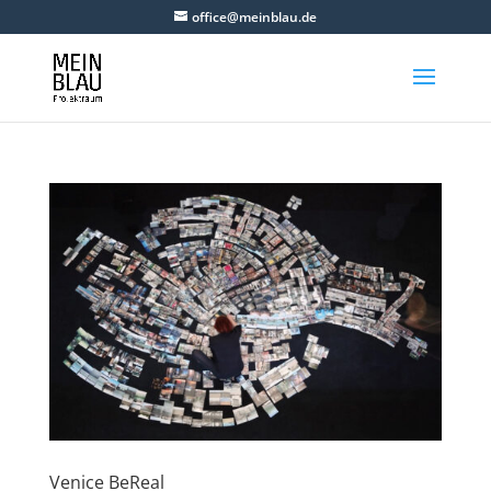
office@meinblau.de
Venice BeReal