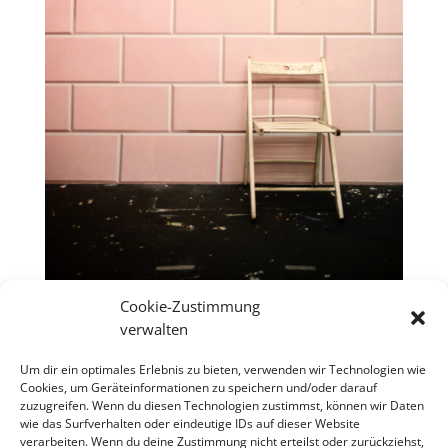
Cookie-Zustimmung
LENNART RIEDER und MANUEL KIRSCH
verwalten
– exhibition at MEINBLAU project space
Um dir ein optimales Erlebnis zu bieten, verwenden wir Technologien wie
Opening: Wednesday, December 6, 2017, from 6 pm
Cookies, um Geräteinformationen zu speichern und/oder darauf
zuzugreifen. Wenn du diesen Technologien zustimmst, können wir Daten
The bar serves cold and hot drinks!
wie das Surfverhalten oder eindeutige IDs auf dieser Website
duration: December 7 – 10 // Thur – Sun / 2 – 7 pm
verarbeiten. Wenn du deine Zustimmung nicht erteilst oder zurückziehst,